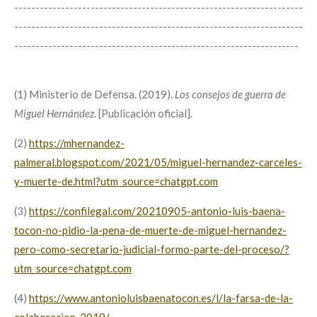
--------------------------------------------------------------------
--------------------------------------------------------------------
-------------------------------------------------------------------
(1) Ministerio de Defensa. (2019).
Los consejos de guerra de
Miguel Hernández
. [Publicación oficial].
(2)
https://mhernandez-
palmeral.blogspot.com/2021/05/miguel-hernandez-carceles-
y-muerte-de.html?utm_source=chatgpt.com
(3)
https://confilegal.com/20210905-antonio-luis-baena-
tocon-no-pidio-la-pena-de-muerte-de-miguel-hernandez-
pero-como-secretario-judicial-formo-parte-del-proceso/?
utm_source=chatgpt.com
(4)
https://www.antonioluisbaenatocon.es/l/la-farsa-de-la-
colaboracion-2019/