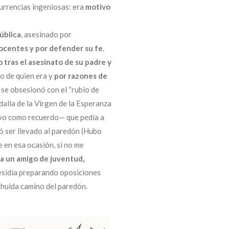
currencias ingeniosas: era
motivo
pública
, asesinado por
nocentes
y por defender su fe
.
o
tras el asesinato de su padre y
jo de quien era y
por razones de
a se obsesionó con el “rubio de
alla de la Virgen de la Esperanza
rvo como recuerdo— que pedía a
tó ser llevado al paredón (Hubo
e en esa ocasión, si no me
 a un amigo
de juventud,
esidía preparando oposiciones
 huida camino del paredón.