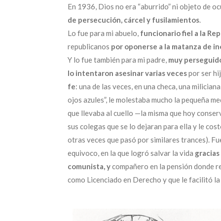
En 1936, Dios no era “aburrido” ni objeto de o
de persecución, cárcel y fusilamientos
.
Lo fue para mi abuelo,
funcionario fiel a la Re
republicanos
por
oponerse a la
matanza
de i
Y lo fue también para mi padre,
muy
perseguid
lo
intenta
ron
asesinar varias veces
por ser hi
fe
: una de las veces, en una checa, una milician
ojos azules”, le molestaba mucho la pequeña med
que llevaba al cuello —la misma que hoy conse
sus colegas que se lo dejaran para ella y le cos
otras veces que pasó por similares trances). Fu
equivoco, en la que logró salvar la vida
gracias
comunista,
y
compañero en la pensión donde r
como Licenciado en Derecho y que le facilitó la