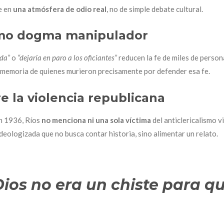
e en
una atmósfera de odio real
, no de simple debate cultural.
como dogma manipulador
ida”
o
“dejaría en paro a los oficiantes”
reducen la fe de miles de person
 memoria de quienes murieron precisamente por defender esa fe.
re la violencia republicana
en 1936, Ríos
no menciona ni una sola víctima
del anticlericalismo 
ideologizada que no busca contar historia, sino alimentar un relato.
Dios no era un chiste para q