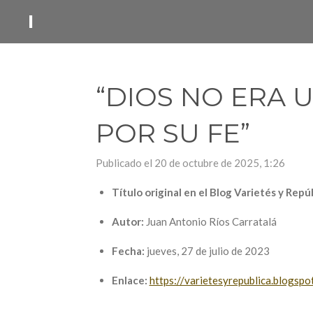
Ir
I
al
contenido
principal
“DIOS NO ERA 
POR SU FE”
Publicado el 20 de octubre de 2025, 1:26
Título original en el Blog Varietés y Repúb
Autor:
Juan Antonio Ríos Carratalá
Fecha:
jueves, 27 de julio de 2023
Enlace:
https://varietesyrepublica.blogsp