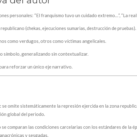
va del autor
ones personales: “El franquismo tuvo un cuidado extremo…”, “La rea
 republicano (chekas, ejecuciones sumarias, destrucción de pruebas).
unos como verdugos, otros como víctimas angelicales.
 símbolo, generalizando sin contextualizar.
para reforzar un único eje narrativo.
:
se omite sistemáticamente la represión ejercida en la zona republic
ión global del periodo.
 se comparan las condiciones carcelarias con los estándares de la ép
anacrónicas y sesgadas.