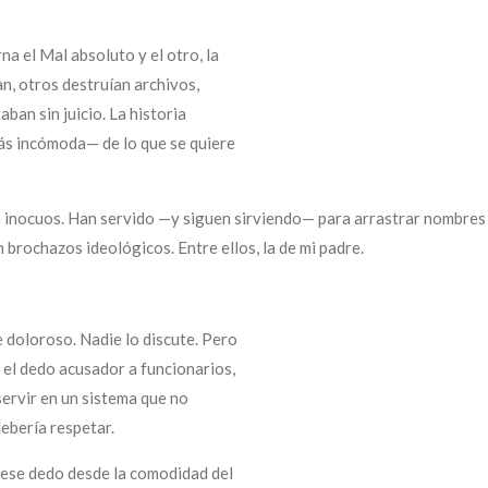
na el Mal absoluto y el otro, la
n, otros destruían archivos,
ban sin juicio. La historia
s incómoda— de lo que se quiere
n inocuos. Han servido —y siguen sirviendo— para arrastrar nombres a
 brochazos ideológicos. Entre ellos, la de mi padre.
doloroso. Nadie lo discute. Pero
 el dedo acusador a funcionarios,
servir en un sistema que no
ebería respetar.
 ese dedo desde la comodidad del