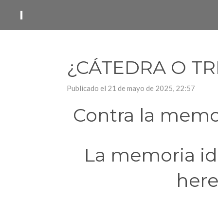
Ir
I
al
contenido
principal
¿CÁTEDRA O TR
Publicado el 21 de mayo de 2025, 22:57
Contra la memor
La memoria ideo
here