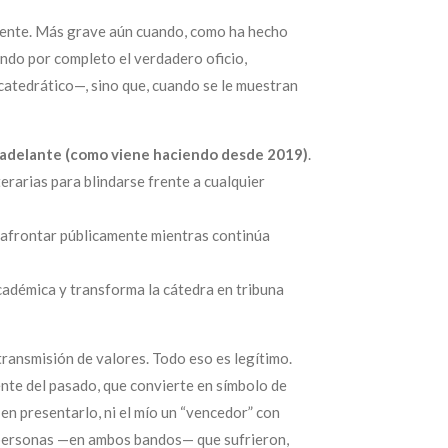
ciente. Más grave aún cuando, como ha hecho
ando por completo el verdadero oficio,
 catedrático—, sino que, cuando se le muestran
 adelante
(como viene haciendo desde 2019)
.
terarias para blindarse frente a cualquier
o afrontar públicamente mientras continúa
académica y transforma la cátedra en tribuna
 transmisión de valores. Todo eso es legítimo.
nte del pasado, que convierte en símbolo de
 en presentarlo, ni el mío un “vencedor” con
as personas —en ambos bandos— que sufrieron,