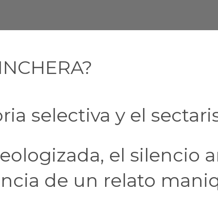
INCHERA?
ia selectiva y el secta
logizada, el silencio an
ncia de un relato mani