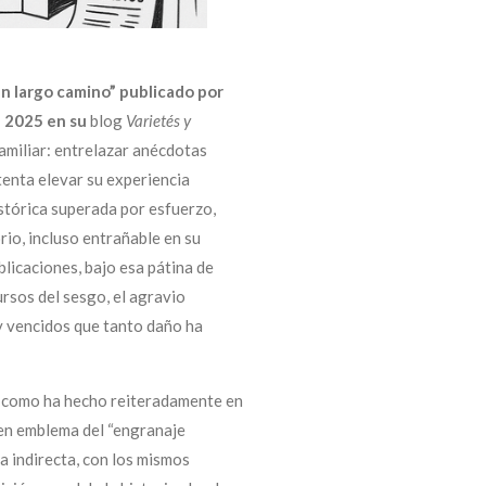
un largo camino” publicado por
e 2025
en su
blog
Varietés y
familiar: entrelazar anécdotas
tenta elevar su experiencia
istórica superada por esfuerzo,
orio, incluso entrañable en su
blicaciones, bajo esa pátina de
ursos del sesgo, el agravio
 y vencidos que tanto daño ha
, como ha hecho reiteradamente en
o en emblema del “engranaje
ma indirecta, con los mismos