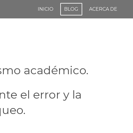
INICIO
BLOG
ACERCA DE
rismo académico.
te el error y la
queo.